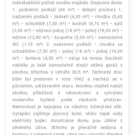
individuálních potřeb nového majitele. Dispozice domu
1. podzemní podlaží (46 m²) • sklepní prostory 1.
nadzemní podlaží • zádveří (6,93 m²) • chodba (5,40
m²) • schodiště (7,30 m²) • kuchyň (8,70 m²) • spíž
(2,60 m²) • obývací pokoj (18 m²) • pokoj (18,50 m²) •
ložnice (12,80 m²) • koupelna (3,30 m²) • samostatné
WC (1,10 m²) 2. nadzemní podlaží • chodba se
schodištěm (7,50 m²) • pokoj (18 m²) • pokoj (19,50
m²) • komora (4,20 m²) • vstup na terasu Součástí
nabídky je také samostatně stojící zděná garáž s
plochou střechou o výměře 20,5 m². Technický stav
Dům byl postaven v roce 1962 a nachází se v
původním, udržovaném stavu. Novému majiteli nabízí
skvělou příležitost k rekonstrukci a vytvoření
moderního bydlení podle vlastních představ.
Nemovitost je napojena na všechny inženýrské sítě.
Vytápění zajišťuje plynový kotel, ohřev teplé vody
elektrický bojler. Konstrukce domu jsou zděné z
cihelného zdiva. Střecha je převážně sedlová s
krytinou z pálených tašek, okna jsou původní dřevěná