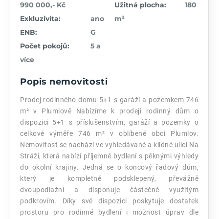
990 000,- Kč
Užitná plocha:
180
Exkluzivita:
ano
m²
ENB:
G
Počet pokojů:
5 a
více
Popis nemovitosti
Prodej rodinného domu 5+1 s garáží a pozemkem 746
m² v Plumlově Nabízíme k prodeji rodinný dům o
dispozici 5+1 s příslušenstvím, garáží a pozemky o
celkové výměře 746 m² v oblíbené obci Plumlov.
Nemovitost se nachází ve vyhledávané a klidné ulici Na
Stráži, která nabízí příjemné bydlení s pěknými výhledy
do okolní krajiny. Jedná se o koncový řadový dům,
který je kompletně podsklepený, převážně
dvoupodlažní a disponuje částečně využitým
podkrovím. Díky své dispozici poskytuje dostatek
prostoru pro rodinné bydlení i možnost úprav dle