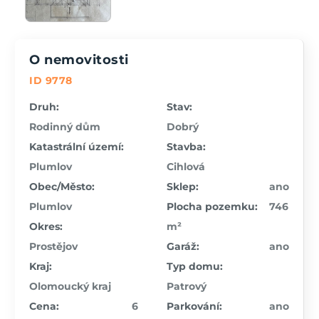
O nemovitosti
ID 9778
Druh:
Stav:
Rodinný dům
Dobrý
Katastrální území:
Stavba:
Plumlov
Cihlová
Obec/Město:
Sklep:
ano
Plumlov
Plocha pozemku:
746
Okres:
m²
Prostějov
Garáž:
ano
Kraj:
Typ domu:
Olomoucký kraj
Patrový
Cena:
6
Parkování:
ano